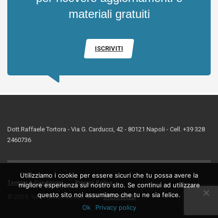
materiali gratuiti
ISCRIVITI
Dott.Raffaele Tortora - Via G. Carducci, 42 - 80121 Napoli - Cell. +39 328
2460736
Utilizziamo i cookie per essere sicuri che tu possa avere la
Termini & Condizioni
Privacy Policy
migliore esperienza sul nostro sito. Se continui ad utilizzare
questo sito noi assumiamo che tu ne sia felice.
© 2019. Tutti i diritti riservati. Web:
STEANWEB
.
Ok
Privacy policy