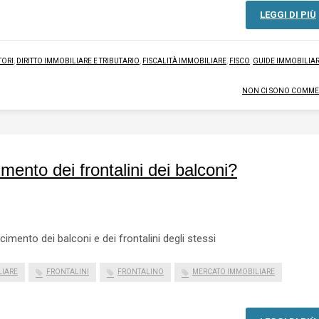
LEGGI DI PIÙ
TORI
,
DIRITTO IMMOBILIARE E TRIBUTARIO
,
FISCALITÀ IMMOBILIARE
,
FISCO
,
GUIDE IMMOBILIAR
NON CI SONO COMME
imento dei frontalini dei balconi?
cimento dei balconi e dei frontalini degli stessi
LIARE
FRONTALINI
FRONTALINO
MERCATO IMMOBILIARE