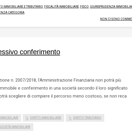
TTO IMMOBILIARE E TRIBUTARIO
,
FISCALITÀ IMMOBILIARE
,
FISCO
,
GIURISPRUDENZA IMMOBILI
ENZA CATEGORIA
NON CI SONO COMME
essivo conferimento
zione n. 2007/2018, l’Amministrazione Finanziaria non potrà più
i immobile e conferimento in una società secondo il loro significato
otrà scegliere di compiere il percorso meno costoso, se non reca
IMMOBILIARI
DIRITTO IMMOBILIARE
DIRITTO TRIBUTARIO
SOCIETÀ IMMOBILIARI