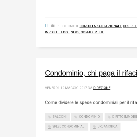
PUBBLICATO IL
CONSULENZA DIREZIONALE
,
COSTRUT
IMPOSTE E TASSE
,
NEWS
,
NORME&TRIBUTI
Condominio, chi paga il rifac
VENERDÌ, 19 MAGGIO 2017
DA
DIREZIONE
Come dividere le spese condominiali per il rifa
BALCONI
CONDOMINIO
DIRITTO IMMOBI
SPESE CONDOMINIALI
URBANISTICA