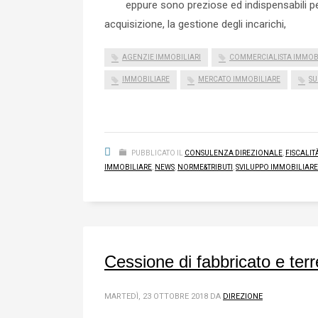
eppure sono preziose ed indispensabili per 
acquisizione, la gestione degli incarichi,
AGENZIE IMMOBILIARI
COMMERCIALISTA IMMOB
IMMOBILIARE
MERCATO IMMOBILIARE
SU
PUBBLICATO IL
CONSULENZA DIREZIONALE
,
FISCALIT
IMMOBILIARE
,
NEWS
,
NORME&TRIBUTI
,
SVILUPPO IMMOBILIARE
Cessione di fabbricato e terr
MARTEDÌ, 23 OTTOBRE 2018
DA
DIREZIONE