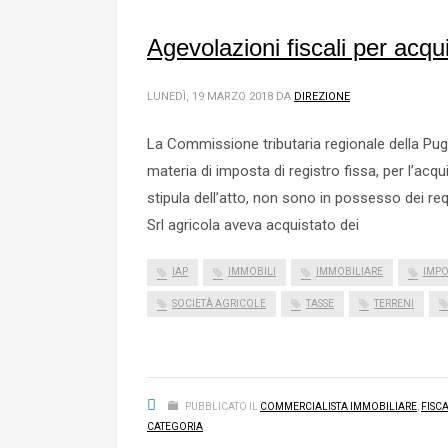
Agevolazioni fiscali per acqui
LUNEDÌ, 19 MARZO 2018
DA
DIREZIONE
La Commissione tributaria regionale della Pug
materia di imposta di registro fissa, per l’acq
stipula dell’atto, non sono in possesso dei re
Srl agricola aveva acquistato dei
IAP
IMMOBILI
IMMOBILIARE
IMPO
SOCIETÀ AGRICOLE
TASSE
TERRENI
PUBBLICATO IL
COMMERCIALISTA IMMOBILIARE
,
FISC
CATEGORIA