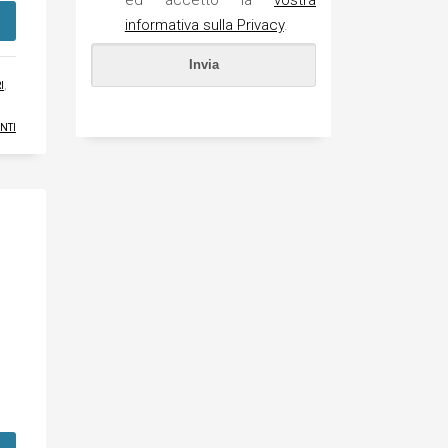
ed accetto la
vostra
informativa sulla Privacy
.
I
,
NTI