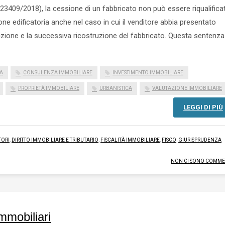
3409/2018), la cessione di un fabbricato non può essere riqualifica
ione edificatoria anche nel caso in cui il venditore abbia presentato
zione e la successiva ricostruzione del fabbricato. Questa sentenza
A
CONSULENZA IMMOBILIARE
INVESTIMENTO IMMOBILIARE
PROPRIETÀ IMMOBILIARE
URBANISTICA
VALUTAZIONE IMMOBILIARE
LEGGI DI PIÙ
TORI
,
DIRITTO IMMOBILIARE E TRIBUTARIO
,
FISCALITÀ IMMOBILIARE
,
FISCO
,
GIURISPRUDENZA
NON CI SONO COMME
immobiliari