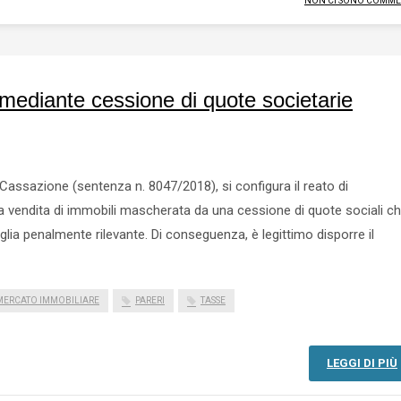
NON CI SONO COMME
 mediante cessione di quote societarie
assazione (sentenza n. 8047/2018), si configura il reato di
una vendita di immobili mascherata da una cessione di quote sociali c
glia penalmente rilevante. Di conseguenza, è legittimo disporre il
MERCATO IMMOBILIARE
PARERI
TASSE
LEGGI DI PIÙ