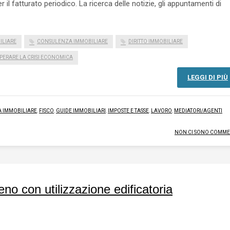
il fatturato periodico. La ricerca delle notizie, gli appuntamenti di
ILIARE
CONSULENZA IMMOBILIARE
DIRITTO IMMOBILIARE
PERARE LA CRISI ECONOMICA
LEGGI DI PIÙ
À IMMOBILIARE
,
FISCO
,
GUIDE IMMOBILIARI
,
IMPOSTE E TASSE
,
LAVORO
,
MEDIATORI/AGENTI
NON CI SONO COMME
eno con utilizzazione edificatoria