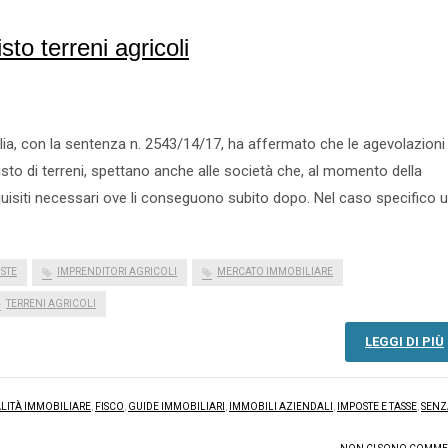
sto terreni agricoli
lia, con la sentenza n. 2543/14/17, ha affermato che le agevolazioni 
uisto di terreni, spettano anche alle società che, al momento della
quisiti necessari ove li conseguono subito dopo. Nel caso specifico 
STE
IMPRENDITORI AGRICOLI
MERCATO IMMOBILIARE
TERRENI AGRICOLI
LEGGI DI PIÙ
ALITÀ IMMOBILIARE
,
FISCO
,
GUIDE IMMOBILIARI
,
IMMOBILI AZIENDALI
,
IMPOSTE E TASSE
,
SENZ