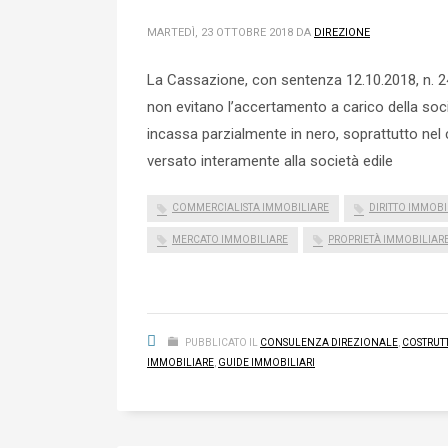
MARTEDÌ, 23 OTTOBRE 2018
DA
DIREZIONE
La Cassazione, con sentenza 12.10.2018, n. 24
non evitano l’accertamento a carico della socie
incassa parzialmente in nero, soprattutto nel c
versato interamente alla società edile
COMMERCIALISTA IMMOBILIARE
DIRITTO IMMOBI
MERCATO IMMOBILIARE
PROPRIETÀ IMMOBILIAR
PUBBLICATO IL
CONSULENZA DIREZIONALE
,
COSTRUT
IMMOBILIARE
,
GUIDE IMMOBILIARI