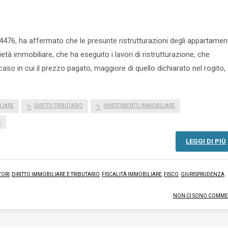
476, ha affermato che le presunte ristrutturazioni degli appartamen
tà immobiliare, che ha eseguito i lavori di ristrutturazione, che
aso in cui il prezzo pagato, maggiore di quello dichiarato nel rogito,
LIARE
DIRITTO TRIBUTARIO
INVESTIMENTO IMMOBILIARE
E
LEGGI DI PIÙ
TORI
,
DIRITTO IMMOBILIARE E TRIBUTARIO
,
FISCALITÀ IMMOBILIARE
,
FISCO
,
GIURISPRUDENZA
NON CI SONO COMME